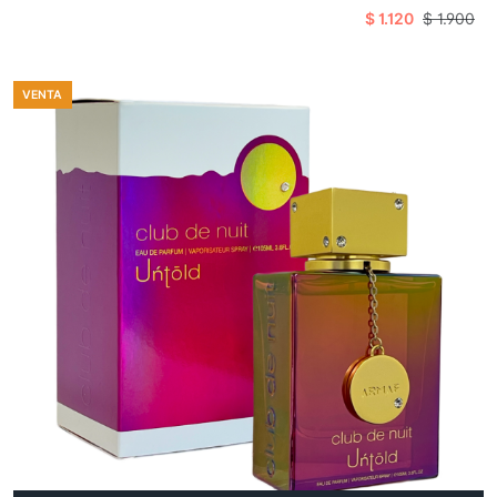
$ 1.120
$ 1.900
VENTA