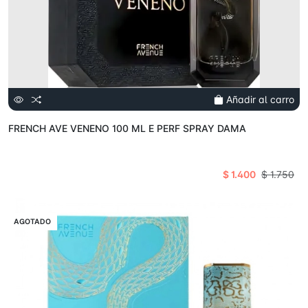
Añadir al carro
FRENCH AVE VENENO 100 ML E PERF SPRAY DAMA
$ 1.400
$ 1.750
VENTA
AGOTADO