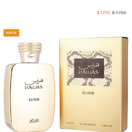
$ 1.170
$ 1.750
VENTA