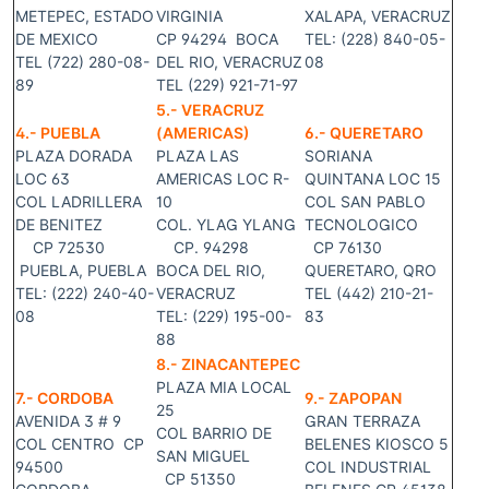
METEPEC, ESTADO
VIRGINIA
XALAPA, VERACRUZ
DE MEXICO
CP 94294 BOCA
TEL: (228) 840-05-
TEL (722) 280-08-
DEL RIO, VERACRUZ
08
89
TEL (229) 921-71-97
5.- VERACRUZ
4.- PUEBLA
(AMERICAS)
6.- QUERETARO
PLAZA DORADA
PLAZA LAS
SORIANA
LOC 63
AMERICAS LOC R-
QUINTANA LOC 15
COL LADRILLERA
10
COL SAN PABLO
DE BENITEZ
COL. YLAG YLANG
TECNOLOGICO
CP 72530
CP. 94298
CP 76130
PUEBLA, PUEBLA
BOCA DEL RIO,
QUERETARO, QRO
TEL: (222) 240-40-
VERACRUZ
TEL (442) 210-21-
08
TEL: (229) 195-00-
83
88
8.- ZINACANTEPEC
PLAZA MIA LOCAL
7.- CORDOBA
9.- ZAPOPAN
25
AVENIDA 3 # 9
GRAN TERRAZA
COL BARRIO DE
COL CENTRO CP
BELENES KIOSCO 5
SAN MIGUEL
94500
COL INDUSTRIAL
CP 51350