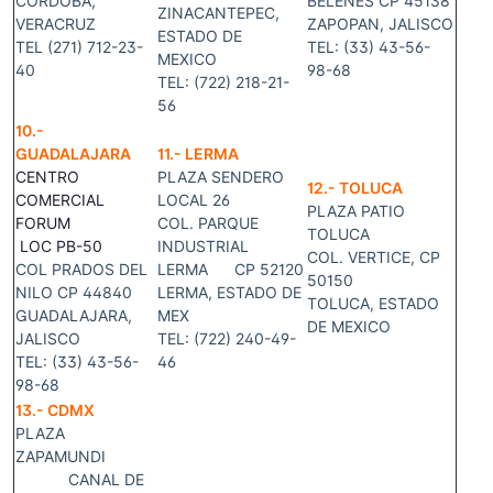
CORDOBA,
BELENES CP 45138
ZINACANTEPEC,
VERACRUZ
ZAPOPAN, JALISCO
ESTADO DE
TEL (271) 712-23-
TEL: (33) 43-56-
MEXICO
40
98-68
TEL: (722) 218-21-
56
10.-
GUADALAJARA
11.- LERMA
CENTRO
PLAZA SENDERO
12.- TOLUCA
COMERCIAL
LOCAL 26
PLAZA PATIO
FORUM
COL. PARQUE
TOLUCA
LOC PB-50
INDUSTRIAL
COL. VERTICE, CP
COL PRADOS DEL
LERMA CP 52120
50150
NILO CP 44840
L
ERMA, ESTADO DE
TOLUCA, ESTADO
GUADALAJARA,
MEX
DE MEXICO
JALISCO
TEL: (722) 240-49-
TEL: (33) 43-56-
46
98-68
13.- CDMX
PLAZA
ZAPAMUNDI
CANAL DE