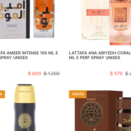
Añadir al carro
Ago
FA AMEER INTENSE 100 ML E
LATTAFA ANA ABIYEDH CORAL
SPRAY UNISEX
ML E PERF SPRAY UNISEX
$ 600
$ 1.200
$ 570
$ 
A
VENTA