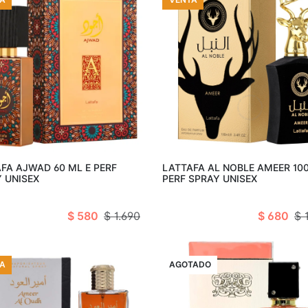
Añadir al carro
Añadir al c
FA AJWAD 60 ML E PERF
LATTAFA AL NOBLE AMEER 100
 UNISEX
PERF SPRAY UNISEX
$ 580
$ 1.690
$ 680
$ 
A
VENTA
AGOTADO