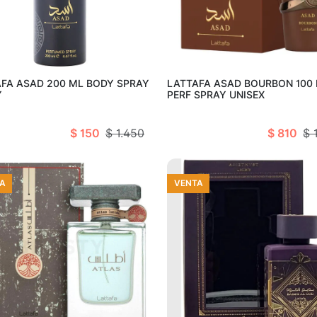
Añadir al carro
Añadir al c
FA ASAD 200 ML BODY SPRAY
LATTAFA ASAD BOURBON 100 
Y
PERF SPRAY UNISEX
$ 150
$ 1.450
$ 810
$ 
A
VENTA