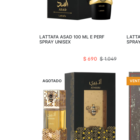
Añadir al carro
LATTAFA ASAD 100 ML E PERF
LATTA
SPRAY UNISEX
SPRA
$ 690
$ 1.049
VENTA
AGOTADO
VENT