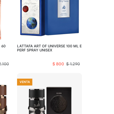
Añadir al carro
tado
 60
LATTAFA ART OF UNIVERSE 100 ML E
PERF SPRAY UNISEX
2.100
$ 800
$ 1.290
VENTA