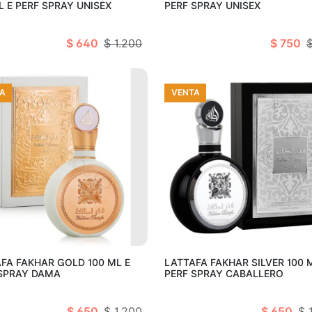
L E PERF SPRAY UNISEX
PERF SPRAY UNISEX
$ 640
$ 1.200
$ 750
A
VENTA
Añadir al carro
Añadir al c
FA FAKHAR GOLD 100 ML E
LATTAFA FAKHAR SILVER 100 
 SPRAY DAMA
PERF SPRAY CABALLERO
$ 650
$ 1.200
$ 650
$ 