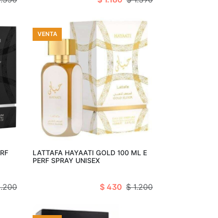
VENTA
Añadir al carro
tado
ERF
LATTAFA HAYAATI GOLD 100 ML E
PERF SPRAY UNISEX
1.200
$ 430
$ 1.200