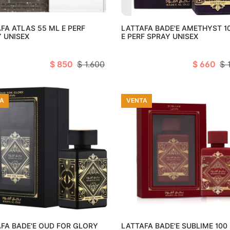
Añadir al carro
Añadir al c
FA ATLAS 55 ML E PERF
LATTAFA BADE'E AMETHYST 1
 UNISEX
E PERF SPRAY UNISEX
$ 850
$ 1.600
$ 660
$ 
A
VENTA
Añadir al carro
Añadir al c
FA BADE'E OUD FOR GLORY
LATTAFA BADE'E SUBLIME 100