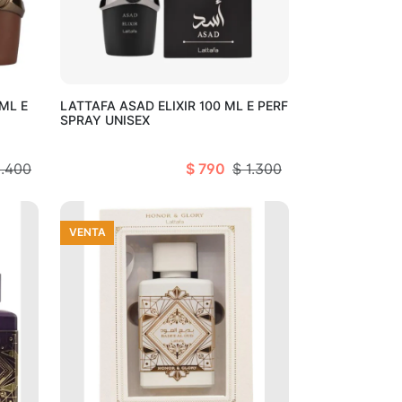
arro
Añadir al carro
ML E
LATTAFA ASAD ELIXIR 100 ML E PERF
SPRAY UNISEX
1.400
$ 790
$ 1.300
VENTA