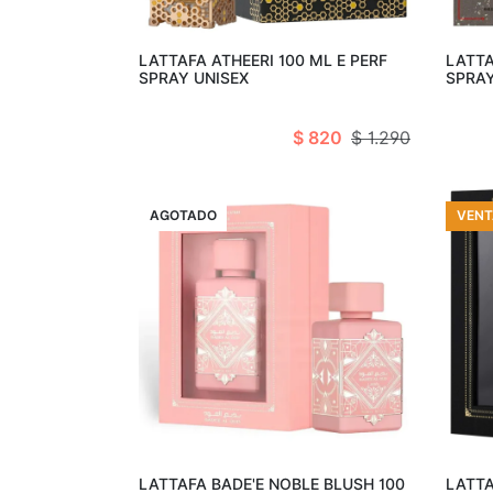
Agotado
LATTAFA ATHEERI 100 ML E PERF
LATTA
SPRAY UNISEX
SPRAY
$ 820
$ 1.290
VENTA
AGOTADO
VENT
Agotado
LATTAFA BADE'E NOBLE BLUSH 100
LATTA