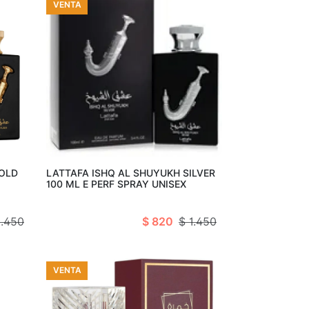
VENTA
arro
Añadir al carro
GOLD
LATTAFA ISHQ AL SHUYUKH SILVER
100 ML E PERF SPRAY UNISEX
1.450
$ 820
$ 1.450
VENTA