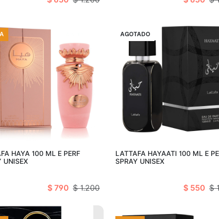
A
VENTA
AGOTADO
Añadir al carro
Ago
FA HAYA 100 ML E PERF
LATTAFA HAYAATI 100 ML E P
 UNISEX
SPRAY UNISEX
$ 790
$ 1.200
$ 550
$ 