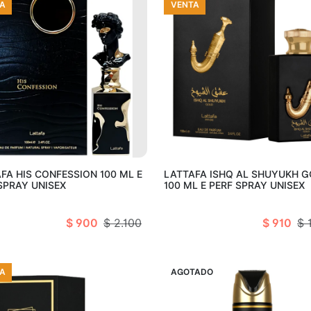
A
VENTA
Añadir al carro
Añadir al c
FA HIS CONFESSION 100 ML E
LATTAFA ISHQ AL SHUYUKH 
SPRAY UNISEX
100 ML E PERF SPRAY UNISEX
$ 900
$ 2.100
$ 910
$ 
A
VENTA
AGOTADO