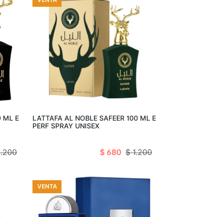
arro
Añadir al carro
 ML E
LATTAFA AL NOBLE SAFEER 100 ML E
PERF SPRAY UNISEX
1.200
$ 680
$ 1.200
VENTA