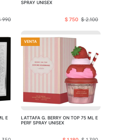
SPRAY UNISEX
$ 990
$ 750
$ 2.100
VENTA
arro
Añadir al carro
ML E
LATTAFA G. BERRY ON TOP 75 ML E
PERF SPRAY UNISEX
1.350
$ 1.180
$ 1.390