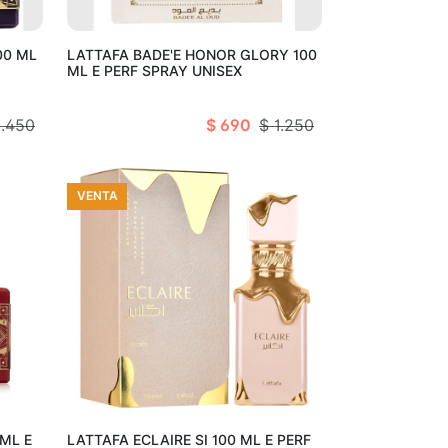
arro
Añadir al carro
00 ML
LATTAFA BADE'E HONOR GLORY 100
ML E PERF SPRAY UNISEX
1.450
$ 690
$ 1.250
VENTA
arro
Añadir al carro
 ML E
LATTAFA ECLAIRE SI 100 ML E PERF