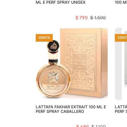
ML E PERF SPRAY UNISEX
100 M
$ 790
$ 1.500
VENTA
VENT
Añadir al carro
LATTAFA FAKHAR EXTRAIT 100 ML E
LATTA
PERF SPRAY CABALLERO
PERF
$ 680
$ 1.100