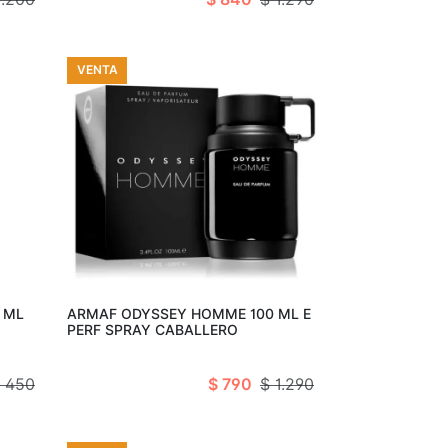
VENTA
arro
Añadir al carro
 ML
ARMAF ODYSSEY HOMME 100 ML E
PERF SPRAY CABALLERO
 450
$ 790
$ 1.290