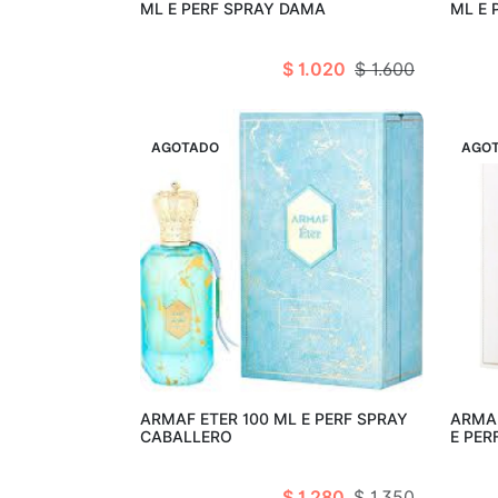
ML E PERF SPRAY DAMA
ML E 
$ 1.020
$ 1.600
VENTA
AGOTADO
VENT
AGO
Agotado
ARMAF ETER 100 ML E PERF SPRAY
ARMAF
CABALLERO
E PER
$ 1.280
$ 1.350