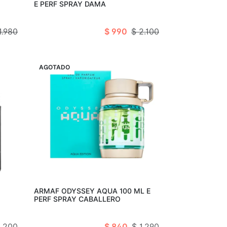
E PERF SPRAY DAMA
1.980
$ 990
$ 2.100
VENTA
AGOTADO
arro
Agotado
ARMAF ODYSSEY AQUA 100 ML E
PERF SPRAY CABALLERO
1.200
$ 840
$ 1.290