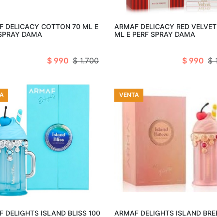
Añadir al carro
Añadir al c
 DELICACY COTTON 70 ML E
ARMAF DELICACY RED VELVET
 SPRAY DAMA
ML E PERF SPRAY DAMA
$ 990
$ 1.700
$ 990
$ 
A
VENTA
Añadir al carro
Añadir al c
 DELIGHTS ISLAND BLISS 100
ARMAF DELIGHTS ISLAND BRE