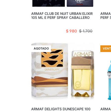
Añadir al carro
ARMAF CLUB DE NUIT URBAN ELIXIR
ARMAF
105 ML E PERF SPRAY CABALLERO
PERF
$ 980
$ 1.700
VENTA
AGOTADO
VENT
Agotado
ARMAF DELIGHTS DUNESCAPE 100
ARMAF