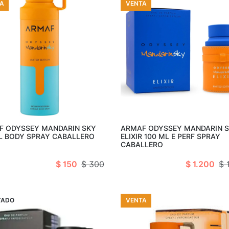
A
VENTA
Añadir al carro
Añadir al c
F ODYSSEY MANDARIN SKY
ARMAF ODYSSEY MANDARIN 
L BODY SPRAY CABALLERO
ELIXIR 100 ML E PERF SPRAY
CABALLERO
$ 150
$ 300
$ 1.200
$ 
A
TADO
VENTA