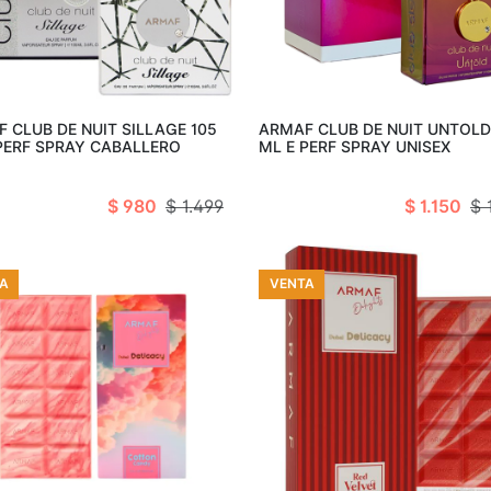
Añadir al carro
Añadir al c
 CLUB DE NUIT SILLAGE 105
ARMAF CLUB DE NUIT UNTOLD
PERF SPRAY CABALLERO
ML E PERF SPRAY UNISEX
$ 980
$ 1.499
$ 1.150
$ 
A
VENTA