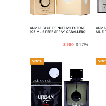
Añadir al carro
ARMAF CLUB DE NUIT MILESTONE
ARMAF
105 ML E PERF SPRAY CABALLERO
ML E 
$ 980
$ 1.794
VENTA
VENT