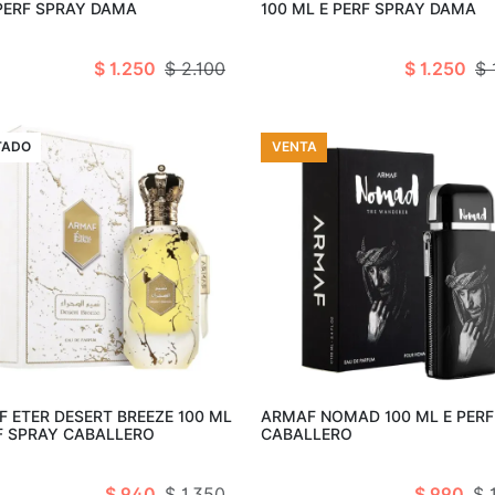
PERF SPRAY DAMA
100 ML E PERF SPRAY DAMA
$ 1.250
$ 2.100
$ 1.250
$ 
A
TADO
VENTA
Añadir al c
Agotado
 ETER DESERT BREEZE 100 ML
ARMAF NOMAD 100 ML E PERF
F SPRAY CABALLERO
CABALLERO
$ 940
$ 1.350
$ 990
$ 