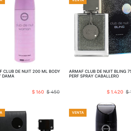
Añadir al carro
Añadir al c
 CLUB DE NUIT 200 ML BODY
ARMAF CLUB DE NUIT BLING 7
Y DAMA
PERF SPRAY CABALLERO
$ 160
$ 450
$ 1.420
$ 
A
VENTA