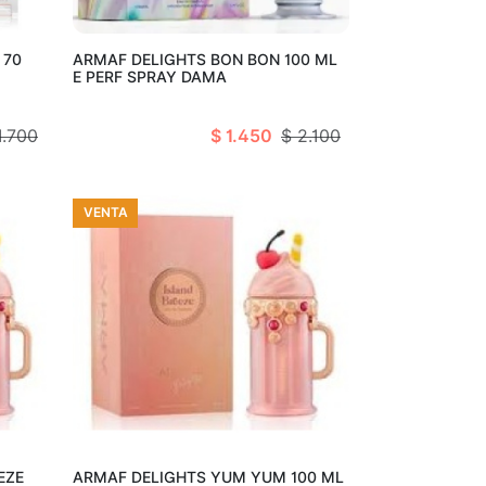
arro
Añadir al carro
 70
ARMAF DELIGHTS BON BON 100 ML
E PERF SPRAY DAMA
1.700
$ 1.450
$ 2.100
VENTA
arro
Añadir al carro
EZE
ARMAF DELIGHTS YUM YUM 100 ML