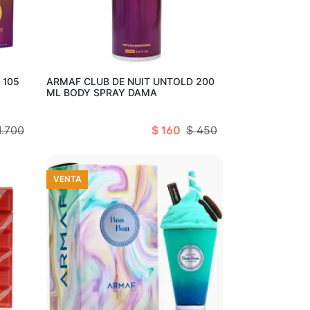
arro
Añadir al carro
 105
ARMAF CLUB DE NUIT UNTOLD 200
ML BODY SPRAY DAMA
1.700
$ 160
$ 450
VENTA