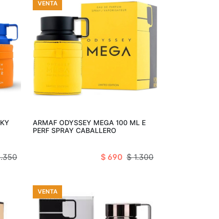
VENTA
arro
Añadir al carro
SKY
ARMAF ODYSSEY MEGA 100 ML E
PERF SPRAY CABALLERO
1.350
$ 690
$ 1.300
VENTA