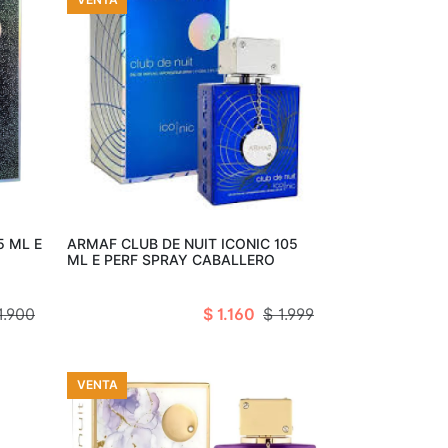
arro
Añadir al carro
5 ML E
ARMAF CLUB DE NUIT ICONIC 105
ML E PERF SPRAY CABALLERO
1.900
$ 1.160
$ 1.999
VENTA