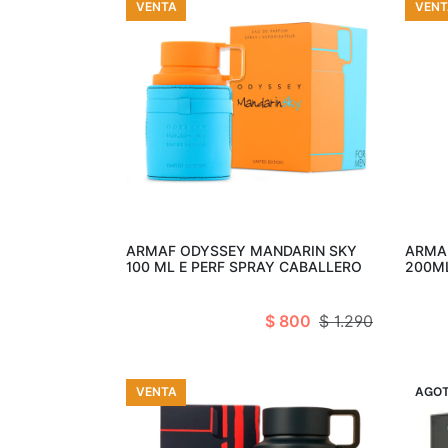
VENTA
VENT
Añadir al carro
ARMAF ODYSSEY MANDARIN SKY
ARMA
100 ML E PERF SPRAY CABALLERO
200M
$ 800
$ 1.290
VENTA
VENT
AGO