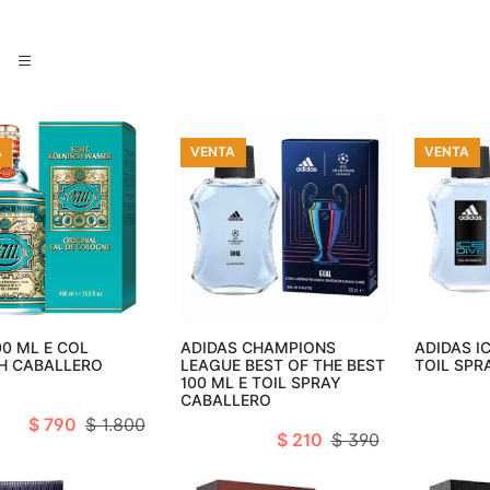
A
VENTA
VENTA
adir al carro
Añadir al carro
Añad
00 ML E COL
ADIDAS CHAMPIONS
ADIDAS IC
H CABALLERO
LEAGUE BEST OF THE BEST
TOIL SPR
100 ML E TOIL SPRAY
CABALLERO
$ 790
$ 1.800
$ 210
$ 390