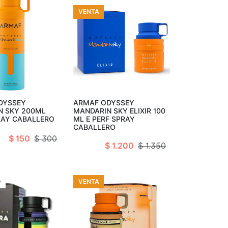
VENTA
ir al carro
Añadir al carro
DYSSEY
ARMAF ODYSSEY
N SKY 200ML
MANDARIN SKY ELIXIR 100
RAY CABALLERO
ML E PERF SPRAY
CABALLERO
$ 150
$ 300
$ 1.200
$ 1.350
O
VENTA