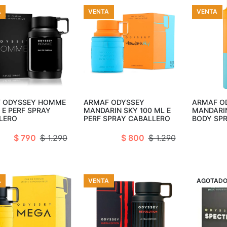
A
VENTA
VENTA
adir al carro
Añadir al carro
Añad
 ODYSSEY HOMME
ARMAF ODYSSEY
ARMAF O
 E PERF SPRAY
MANDARIN SKY 100 ML E
MANDARI
LERO
PERF SPRAY CABALLERO
BODY SP
$ 790
$ 1.290
$ 800
$ 1.290
A
VENTA
VENTA
AGOTAD