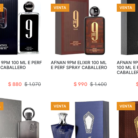
A
VENTA
VENTA
adir al carro
Añadir al carro
Añad
9PM 100 ML E PERF
AFNAN 9PM ELIXIR 100 ML
AFNAN 9P
 CABALLERO
E PERF SPRAY CABALLERO
100 ML E
CABALLE
$ 880
$ 1.070
$ 990
$ 1.400
A
VENTA
VENTA