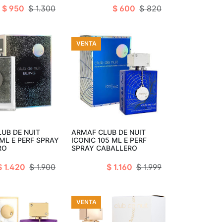
$ 950
$ 1.300
$ 600
$ 820
VENTA
ir al carro
Añadir al carro
UB DE NUIT
ARMAF CLUB DE NUIT
 ML E PERF SPRAY
ICONIC 105 ML E PERF
RO
SPRAY CABALLERO
$ 1.420
$ 1.900
$ 1.160
$ 1.999
VENTA