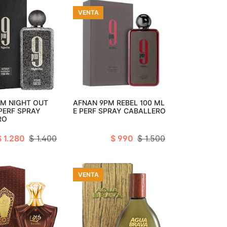
VENTA
ir al carro
Añadir al carro
M NIGHT OUT
AFNAN 9PM REBEL 100 ML
 PERF SPRAY
E PERF SPRAY CABALLERO
RO
$ 1.280
$ 1.400
$ 990
$ 1.500
VENTA