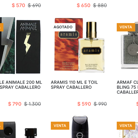
$ 570
$ 690
$ 650
$ 880
A
VENTA
AGOTADO
VENTA
adir al carro
Añad
Agotado
LE ANIMALE 200 ML
ARAMIS 110 ML E TOIL
ARMAF CL
L SPRAY CABALLERO
SPRAY CABALLERO
BLING 75
CABALLE
$ 790
$ 1.300
$ 590
$ 990
A
VENTA
VENTA