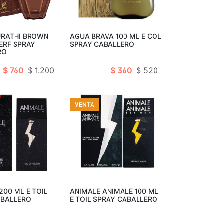
ir al carro
Añadir al carro
URATHI BROWN
AGUA BRAVA 100 ML E COL
PERF SPRAY
SPRAY CABALLERO
RO
$ 760
$ 1.200
$ 360
$ 520
VENTA
ir al carro
Añadir al carro
200 ML E TOIL
ANIMALE ANIMALE 100 ML
ABALLERO
E TOIL SPRAY CABALLERO