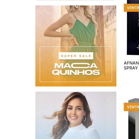
Carolina Herrera
(11)
VENT
Christian Dior
(6)
Clinique
(1)
Coach
(1)
Coty
(2)
Cristiano Ronaldo
(2)
Añ
Cuba
(8)
Davidoff
(2)
AFNAN 
SPRAY
Dolce & Gabbana
(12)
Dunhill
(2)
Echt Kolnisch Wasser
(1)
Ed Hardy
(1)
Elizabeth Taylor
(1)
VENT
Emanuel Ungaro
(1)
Ferrari
(3)
Ferrioni
(4)