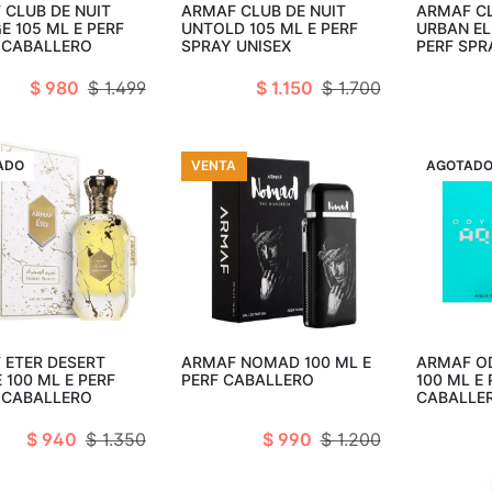
 CLUB DE NUIT
ARMAF CLUB DE NUIT
ARMAF CL
E 105 ML E PERF
UNTOLD 105 ML E PERF
URBAN ELI
 CABALLERO
SPRAY UNISEX
PERF SPR
$ 980
$ 1.499
$ 1.150
$ 1.700
A
ADO
VENTA
VENTA
AGOTAD
Añadir al carro
Agotado
 ETER DESERT
ARMAF NOMAD 100 ML E
ARMAF O
 100 ML E PERF
PERF CABALLERO
100 ML E
 CABALLERO
CABALLE
$ 940
$ 1.350
$ 990
$ 1.200