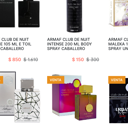
adir al carro
Añadir al carro
Añad
 CLUB DE NUIT
ARMAF CLUB DE NUIT
ARMAF CL
E 105 ML E TOIL
INTENSE 200 ML BODY
MALEKA 1
 CABALLERO
SPRAY CABALLERO
SPRAY UN
$ 850
$ 1.610
$ 150
$ 300
A
VENTA
VENTA
adir al carro
Añadir al carro
Añad