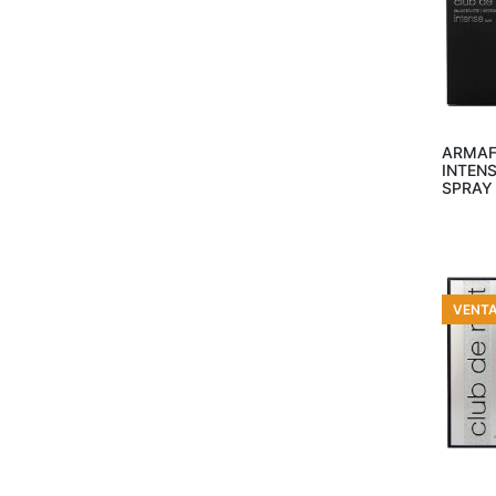
Valentino
(2)
Versace
(8)
Viktor & Rolf
(2)
Yves Saint Laurent
(4)
Añ
ARMAF
INTENS
SPRAY
VENT
Añ