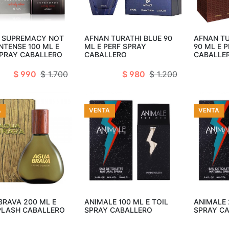
adir al carro
Añadir al carro
Añad
 SUPREMACY NOT
AFNAN TURATHI BLUE 90
AFNAN T
NTENSE 100 ML E
ML E PERF SPRAY
90 ML E 
SPRAY CABALLERO
CABALLERO
CABALLE
$ 990
$ 1.700
$ 980
$ 1.200
A
VENTA
VENTA
adir al carro
Añadir al carro
Añad
BRAVA 200 ML E
ANIMALE 100 ML E TOIL
ANIMALE 
PLASH CABALLERO
SPRAY CABALLERO
SPRAY C