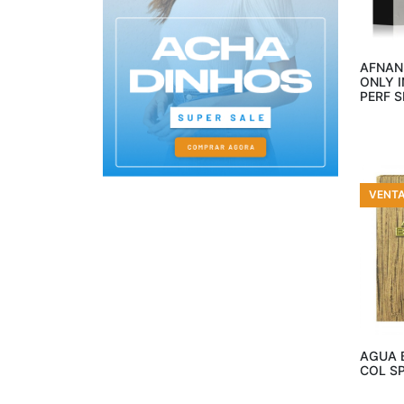
Geoffrey Beene
(3)
Añ
Givenchy
(2)
Guerlain
(4)
AFNAN
Guess
(10)
ONLY I
PERF 
Guy Laroche
(2)
Halston
(3)
Haramain
(3)
Hollister
(1)
VENT
Hugo Boss
(20)
Jaguar
(2)
Jean Paul Gautier
(8)
Jesus del Pozo
(4)
Joop
(1)
Añ
Lacoste
(2)
Lattafa
(74)
AGUA 
COL S
Liz Claiborne
(1)