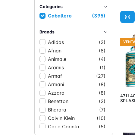
Categories
Caballero
(395)
Brands
Adidas
(2)
VENT
Afnan
(8)
Animale
(4)
Aramis
(1)
Armaf
(27)
Añ
Armani
(8)
Azzaro
(8)
4711 4
SPLAS
Benetton
(2)
Bharara
(7)
Calvin Klein
(10)
Carlo Corinto
(5)