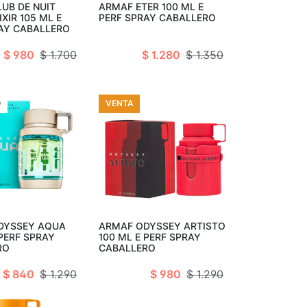
UB DE NUIT
ARMAF ETER 100 ML E
XIR 105 ML E
PERF SPRAY CABALLERO
AY CABALLERO
$ 980
$ 1.700
$ 1.280
$ 1.350
O
VENTA
Añadir al carro
Agotado
DYSSEY AQUA
ARMAF ODYSSEY ARTISTO
 PERF SPRAY
100 ML E PERF SPRAY
RO
CABALLERO
$ 840
$ 1.290
$ 980
$ 1.290