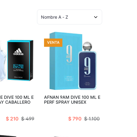
VENTA
ir al carro
Añadir al carro
E DIVE 100 ML E
AFNAN 9AM DIVE 100 ML E
AY CABALLERO
PERF SPRAY UNISEX
$ 210
$ 499
$ 790
$ 1.100