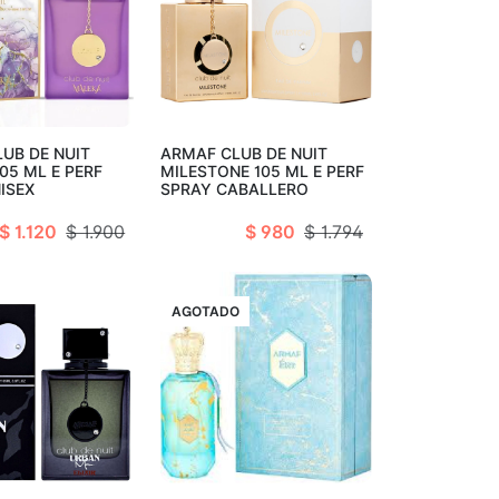
ir al carro
Añadir al carro
UB DE NUIT
ARMAF CLUB DE NUIT
05 ML E PERF
MILESTONE 105 ML E PERF
ISEX
SPRAY CABALLERO
$ 1.120
$ 1.900
$ 980
$ 1.794
VENTA
AGOTADO
ir al carro
Agotado