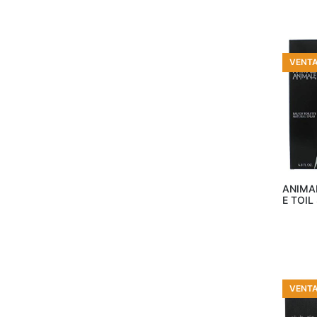
Mont Blanc
(13)
Moschino
(2)
Nautica
(8)
Orientica
(1)
VENT
Oscar de la Renta
(1)
Paco Rabanne
(3)
Paris Hilton
(1)
Penguin
(1)
Añ
Perry Ellis
(10)
Piere Cardin
(4)
ANIMA
Puig
(7)
E TOI
Ralph Lauren
(2)
Salvatore Ferragamo
(6)
Swiss Army
(2)
Ted Lapidus
(1)
VENT
Tommy Hilfiger
(3)