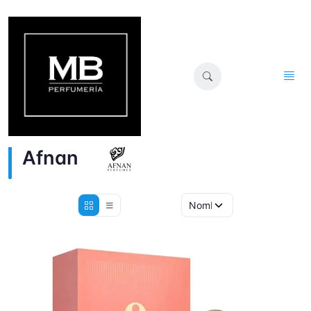
Afnan