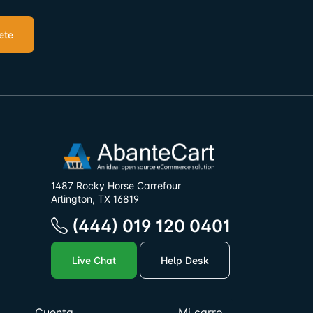
ete
1487 Rocky Horse Carrefour
Arlington, TX 16819
(444) 019 120 0401
Live Chat
Help Desk
Cuenta
Mi carro