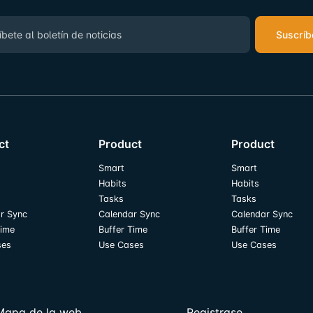
Suscríb
ct
Product
Product
Smart
Smart
Habits
Habits
Tasks
Tasks
r Sync
Calendar Sync
Calendar Sync
Time
Buffer Time
Buffer Time
ses
Use Cases
Use Cases
Mapa de la web
Registrase