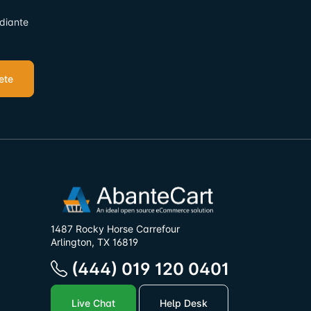
ediante
ete
1487 Rocky Horse Carrefour
Arlington, TX 16819
(444) 019 120 0401
Live Chat
Help Desk