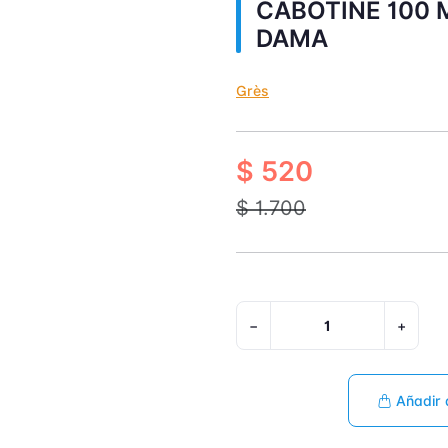
CABOTINE 100 M
DAMA
Grès
$ 520
$ 1.700
−
+
Añadir 