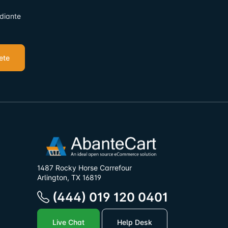
ediante
ete
1487 Rocky Horse Carrefour
Arlington, TX 16819
(444) 019 120 0401
Live Chat
Help Desk