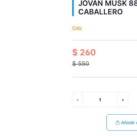
JOVAN MUSK 88
CABALLERO
Coty
$ 260
$ 550
−
+
Añadir 