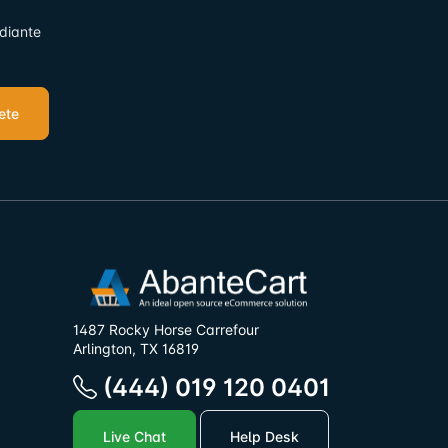
ediante
ete
1487 Rocky Horse Carrefour
Arlington, TX 16819
(444) 019 120 0401
Live Chat
Help Desk