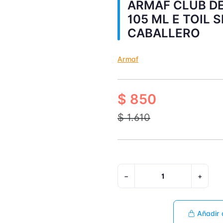
ARMAF CLUB DE
105 ML E TOIL 
CABALLERO
Armaf
$ 850
$ 1.610
−
+
Añadir 