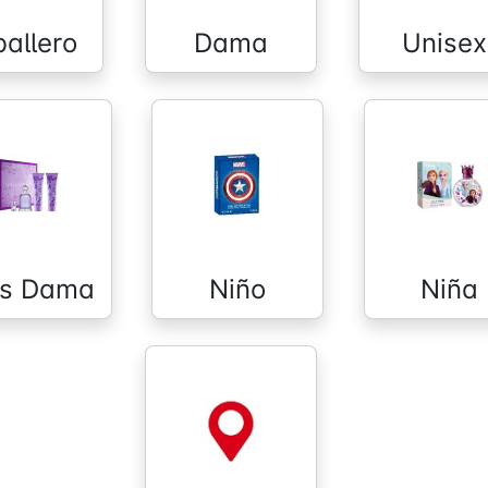
allero
Dama
Unisex
ts Dama
Niño
Niña